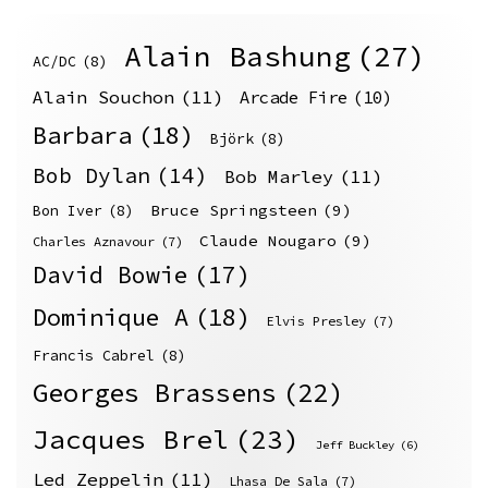
Alain Bashung
(27)
AC/DC
(8)
Alain Souchon
(11)
Arcade Fire
(10)
Barbara
(18)
Björk
(8)
Bob Dylan
(14)
Bob Marley
(11)
Bruce Springsteen
(9)
Bon Iver
(8)
Claude Nougaro
(9)
Charles Aznavour
(7)
David Bowie
(17)
Dominique A
(18)
Elvis Presley
(7)
Francis Cabrel
(8)
Georges Brassens
(22)
Jacques Brel
(23)
Jeff Buckley
(6)
Led Zeppelin
(11)
Lhasa De Sala
(7)