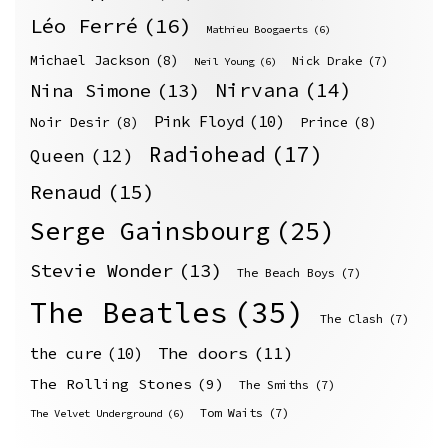
Léo Ferré
(16)
Mathieu Boogaerts
(6)
Michael Jackson
(8)
Nick Drake
(7)
Neil Young
(6)
Nirvana
(14)
Nina Simone
(13)
Pink Floyd
(10)
Noir Desir
(8)
Prince
(8)
Radiohead
(17)
Queen
(12)
Renaud
(15)
Serge Gainsbourg
(25)
Stevie Wonder
(13)
The Beach Boys
(7)
The Beatles
(35)
The Clash
(7)
The doors
(11)
the cure
(10)
The Rolling Stones
(9)
The Smiths
(7)
Tom Waits
(7)
The Velvet Underground
(6)