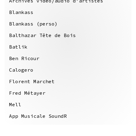
Archives vidéo/audio d’artistes
Blankass
Blankass (perso)
Balthazar Tête de Bois
Batlik
Ben Ricour
Calogero
Florent Marchet
Fred Métayer
Mell
App Musicale SoundR