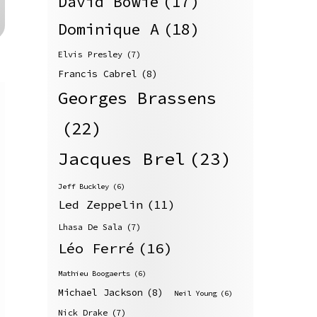
David Bowie
(17)
Dominique A
(18)
Elvis Presley
(7)
Francis Cabrel
(8)
Georges Brassens
(22)
Jacques Brel
(23)
Jeff Buckley
(6)
Led Zeppelin
(11)
Lhasa De Sala
(7)
Léo Ferré
(16)
Mathieu Boogaerts
(6)
Michael Jackson
(8)
Neil Young
(6)
Nick Drake
(7)