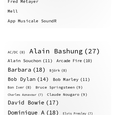
Fred Métayer
Mell
App Musicale SoundR
Alain Bashung
(27)
AC/DC
(8)
Alain Souchon
(11)
Arcade Fire
(10)
Barbara
(18)
Björk
(8)
Bob Dylan
(14)
Bob Marley
(11)
Bruce Springsteen
(9)
Bon Iver
(8)
Claude Nougaro
(9)
Charles Aznavour
(7)
David Bowie
(17)
Dominique A
(18)
Elvis Presley
(7)