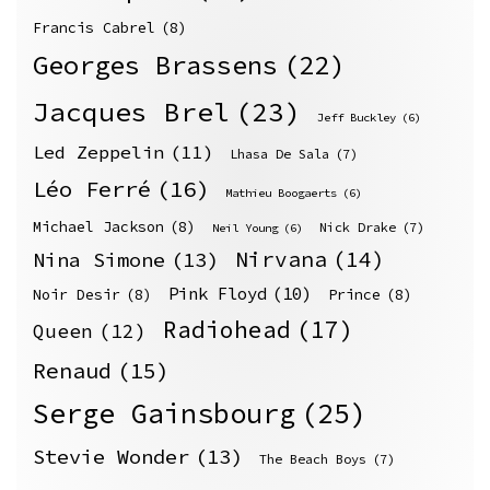
Francis Cabrel
(8)
Georges Brassens
(22)
Jacques Brel
(23)
Jeff Buckley
(6)
Led Zeppelin
(11)
Lhasa De Sala
(7)
Léo Ferré
(16)
Mathieu Boogaerts
(6)
Michael Jackson
(8)
Nick Drake
(7)
Neil Young
(6)
Nirvana
(14)
Nina Simone
(13)
Pink Floyd
(10)
Noir Desir
(8)
Prince
(8)
Radiohead
(17)
Queen
(12)
Renaud
(15)
Serge Gainsbourg
(25)
Stevie Wonder
(13)
The Beach Boys
(7)