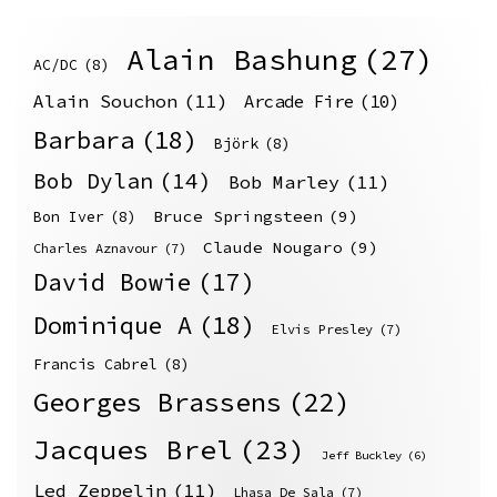
Alain Bashung
(27)
AC/DC
(8)
Alain Souchon
(11)
Arcade Fire
(10)
Barbara
(18)
Björk
(8)
Bob Dylan
(14)
Bob Marley
(11)
Bruce Springsteen
(9)
Bon Iver
(8)
Claude Nougaro
(9)
Charles Aznavour
(7)
David Bowie
(17)
Dominique A
(18)
Elvis Presley
(7)
Francis Cabrel
(8)
Georges Brassens
(22)
Jacques Brel
(23)
Jeff Buckley
(6)
Led Zeppelin
(11)
Lhasa De Sala
(7)