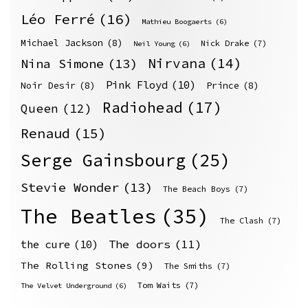
Léo Ferré
(16)
Mathieu Boogaerts
(6)
Michael Jackson
(8)
Nick Drake
(7)
Neil Young
(6)
Nirvana
(14)
Nina Simone
(13)
Pink Floyd
(10)
Noir Desir
(8)
Prince
(8)
Radiohead
(17)
Queen
(12)
Renaud
(15)
Serge Gainsbourg
(25)
Stevie Wonder
(13)
The Beach Boys
(7)
The Beatles
(35)
The Clash
(7)
The doors
(11)
the cure
(10)
The Rolling Stones
(9)
The Smiths
(7)
Tom Waits
(7)
The Velvet Underground
(6)