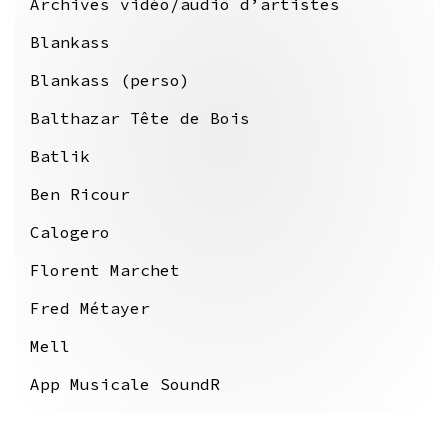
Archives vidéo/audio d’artistes
Blankass
Blankass (perso)
Balthazar Tête de Bois
Batlik
Ben Ricour
Calogero
Florent Marchet
Fred Métayer
Mell
App Musicale SoundR