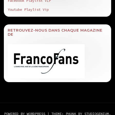
Facebook Playlist VIP
Youtube Playlist Vip
RETROUVEZ-NOUS DANS CHAQUE MAGAZINE
DE
POWERED BY WORDPRESS
|
THEME: PHUNK BY
STUDIOGENIUM
.