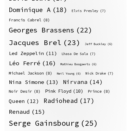
Dominique A
(18)
Elvis Presley
(7)
Francis Cabrel
(8)
Georges Brassens
(22)
Jacques Brel
(23)
Jeff Buckley
(6)
Led Zeppelin
(11)
Lhasa De Sala
(7)
Léo Ferré
(16)
Mathieu Boogaerts
(6)
Michael Jackson
(8)
Nick Drake
(7)
Neil Young
(6)
Nirvana
(14)
Nina Simone
(13)
Pink Floyd
(10)
Noir Desir
(8)
Prince
(8)
Radiohead
(17)
Queen
(12)
Renaud
(15)
Serge Gainsbourg
(25)