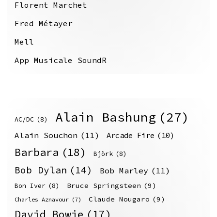
Florent Marchet
Fred Métayer
Mell
App Musicale SoundR
Alain Bashung
(27)
AC/DC
(8)
Alain Souchon
(11)
Arcade Fire
(10)
Barbara
(18)
Björk
(8)
Bob Dylan
(14)
Bob Marley
(11)
Bruce Springsteen
(9)
Bon Iver
(8)
Claude Nougaro
(9)
Charles Aznavour
(7)
David Bowie
(17)