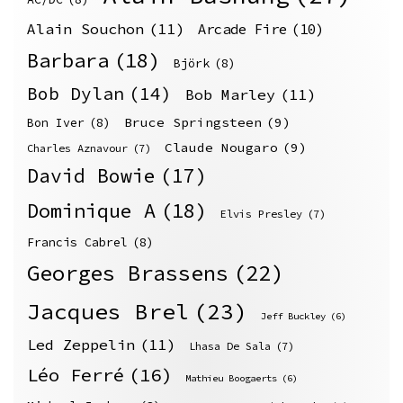
Alain Souchon
(11)
Arcade Fire
(10)
Barbara
(18)
Björk
(8)
Bob Dylan
(14)
Bob Marley
(11)
Bruce Springsteen
(9)
Bon Iver
(8)
Claude Nougaro
(9)
Charles Aznavour
(7)
David Bowie
(17)
Dominique A
(18)
Elvis Presley
(7)
Francis Cabrel
(8)
Georges Brassens
(22)
Jacques Brel
(23)
Jeff Buckley
(6)
Led Zeppelin
(11)
Lhasa De Sala
(7)
Léo Ferré
(16)
Mathieu Boogaerts
(6)