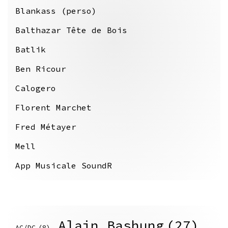
Blankass (perso)
Balthazar Tête de Bois
Batlik
Ben Ricour
Calogero
Florent Marchet
Fred Métayer
Mell
App Musicale SoundR
Alain Bashung
(27)
AC/DC
(8)