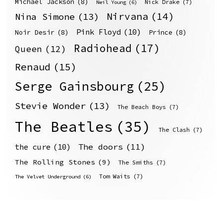
Michael Jackson
(8)
Nick Drake
(7)
Neil Young
(6)
Nirvana
(14)
Nina Simone
(13)
Pink Floyd
(10)
Noir Desir
(8)
Prince
(8)
Radiohead
(17)
Queen
(12)
Renaud
(15)
Serge Gainsbourg
(25)
Stevie Wonder
(13)
The Beach Boys
(7)
The Beatles
(35)
The Clash
(7)
The doors
(11)
the cure
(10)
The Rolling Stones
(9)
The Smiths
(7)
Tom Waits
(7)
The Velvet Underground
(6)