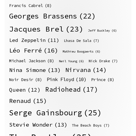
Francis Cabrel
(8)
Georges Brassens
(22)
Jacques Brel
(23)
Jeff Buckley
(6)
Led Zeppelin
(11)
Lhasa De Sala
(7)
Léo Ferré
(16)
Mathieu Boogaerts
(6)
Michael Jackson
(8)
Nick Drake
(7)
Neil Young
(6)
Nirvana
(14)
Nina Simone
(13)
Pink Floyd
(10)
Noir Desir
(8)
Prince
(8)
Radiohead
(17)
Queen
(12)
Renaud
(15)
Serge Gainsbourg
(25)
Stevie Wonder
(13)
The Beach Boys
(7)