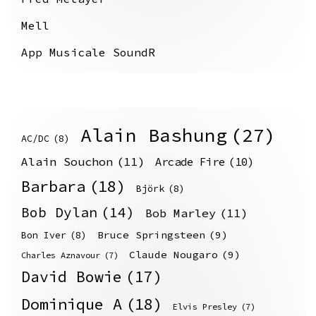
Mell
App Musicale SoundR
Alain Bashung
(27)
AC/DC
(8)
Alain Souchon
(11)
Arcade Fire
(10)
Barbara
(18)
Björk
(8)
Bob Dylan
(14)
Bob Marley
(11)
Bruce Springsteen
(9)
Bon Iver
(8)
Claude Nougaro
(9)
Charles Aznavour
(7)
David Bowie
(17)
Dominique A
(18)
Elvis Presley
(7)