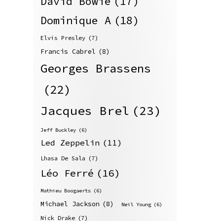
David Bowie
(17)
Dominique A
(18)
Elvis Presley
(7)
Francis Cabrel
(8)
Georges Brassens
(22)
Jacques Brel
(23)
Jeff Buckley
(6)
Led Zeppelin
(11)
Lhasa De Sala
(7)
Léo Ferré
(16)
Mathieu Boogaerts
(6)
Michael Jackson
(8)
Neil Young
(6)
Nick Drake
(7)