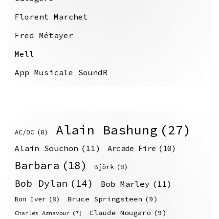
Florent Marchet
Fred Métayer
Mell
App Musicale SoundR
Alain Bashung
(27)
AC/DC
(8)
Alain Souchon
(11)
Arcade Fire
(10)
Barbara
(18)
Björk
(8)
Bob Dylan
(14)
Bob Marley
(11)
Bruce Springsteen
(9)
Bon Iver
(8)
Claude Nougaro
(9)
Charles Aznavour
(7)