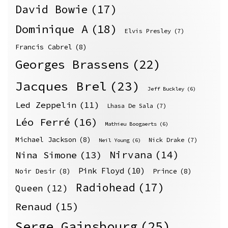
David Bowie
(17)
Dominique A
(18)
Elvis Presley
(7)
Francis Cabrel
(8)
Georges Brassens
(22)
Jacques Brel
(23)
Jeff Buckley
(6)
Led Zeppelin
(11)
Lhasa De Sala
(7)
Léo Ferré
(16)
Mathieu Boogaerts
(6)
Michael Jackson
(8)
Nick Drake
(7)
Neil Young
(6)
Nirvana
(14)
Nina Simone
(13)
Pink Floyd
(10)
Noir Desir
(8)
Prince
(8)
Radiohead
(17)
Queen
(12)
Renaud
(15)
Serge Gainsbourg
(25)