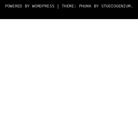
POWERED BY WORDPRESS
|
THEME: PHUNK BY
STUDIOGENIUM
.