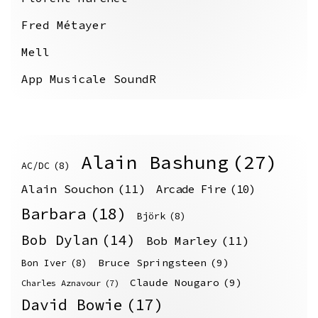
Fred Métayer
Mell
App Musicale SoundR
Alain Bashung
(27)
AC/DC
(8)
Alain Souchon
(11)
Arcade Fire
(10)
Barbara
(18)
Björk
(8)
Bob Dylan
(14)
Bob Marley
(11)
Bruce Springsteen
(9)
Bon Iver
(8)
Claude Nougaro
(9)
Charles Aznavour
(7)
David Bowie
(17)