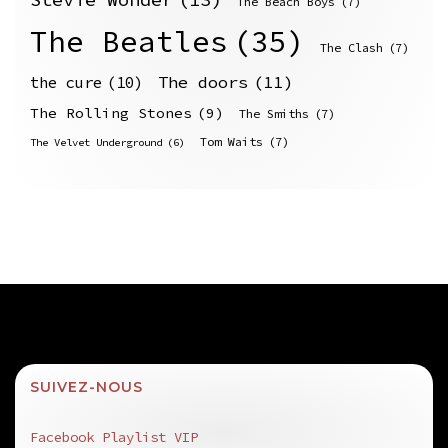
The Beach Boys
(7)
The Beatles
(35)
The Clash
(7)
The doors
(11)
the cure
(10)
The Rolling Stones
(9)
The Smiths
(7)
Tom Waits
(7)
The Velvet Underground
(6)
SUIVEZ-NOUS
Facebook Playlist VIP