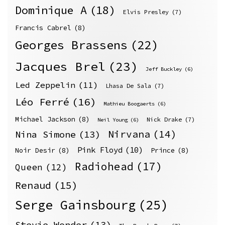
Dominique A
(18)
Elvis Presley
(7)
Francis Cabrel
(8)
Georges Brassens
(22)
Jacques Brel
(23)
Jeff Buckley
(6)
Led Zeppelin
(11)
Lhasa De Sala
(7)
Léo Ferré
(16)
Mathieu Boogaerts
(6)
Michael Jackson
(8)
Nick Drake
(7)
Neil Young
(6)
Nirvana
(14)
Nina Simone
(13)
Pink Floyd
(10)
Noir Desir
(8)
Prince
(8)
Radiohead
(17)
Queen
(12)
Renaud
(15)
Serge Gainsbourg
(25)
Stevie Wonder
(13)