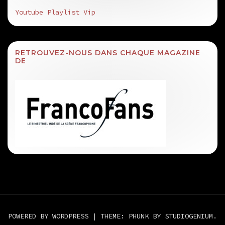
Youtube Playlist Vip
RETROUVEZ-NOUS DANS CHAQUE MAGAZINE
DE
POWERED BY WORDPRESS
|
THEME: PHUNK BY
STUDIOGENIUM
.