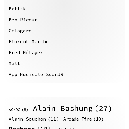
Batlik
Ben Ricour
Calogero
Florent Marchet
Fred Métayer
Mell
App Musicale SoundR
Alain Bashung
(27)
AC/DC
(8)
Alain Souchon
(11)
Arcade Fire
(10)
Barbara
(18)