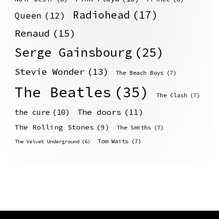
Radiohead
(17)
Queen
(12)
Renaud
(15)
Serge Gainsbourg
(25)
Stevie Wonder
(13)
The Beach Boys
(7)
The Beatles
(35)
The Clash
(7)
The doors
(11)
the cure
(10)
The Rolling Stones
(9)
The Smiths
(7)
Tom Waits
(7)
The Velvet Underground
(6)