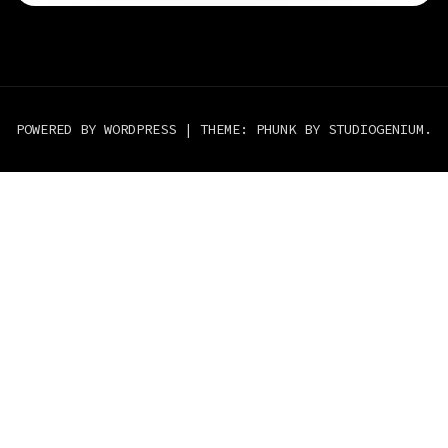
POWERED BY WORDPRESS
|
THEME: PHUNK BY
STUDIOGENIUM
.