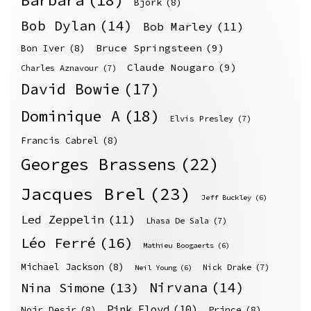
Björk
(8)
Bob Dylan
(14)
Bob Marley
(11)
Bruce Springsteen
(9)
Bon Iver
(8)
Claude Nougaro
(9)
Charles Aznavour
(7)
David Bowie
(17)
Dominique A
(18)
Elvis Presley
(7)
Francis Cabrel
(8)
Georges Brassens
(22)
Jacques Brel
(23)
Jeff Buckley
(6)
Led Zeppelin
(11)
Lhasa De Sala
(7)
Léo Ferré
(16)
Mathieu Boogaerts
(6)
Michael Jackson
(8)
Nick Drake
(7)
Neil Young
(6)
Nirvana
(14)
Nina Simone
(13)
Pink Floyd
(10)
Noir Desir
(8)
Prince
(8)