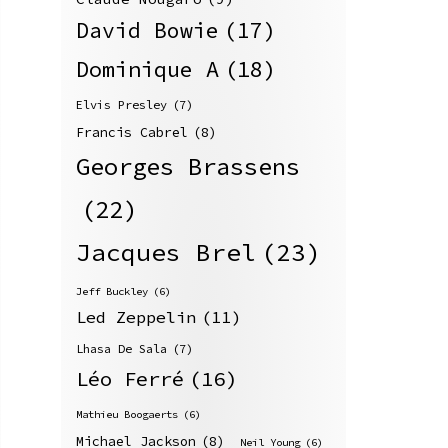
David Bowie
(17)
Dominique A
(18)
Elvis Presley
(7)
Francis Cabrel
(8)
Georges Brassens
(22)
Jacques Brel
(23)
Jeff Buckley
(6)
Led Zeppelin
(11)
Lhasa De Sala
(7)
Léo Ferré
(16)
Mathieu Boogaerts
(6)
Michael Jackson
(8)
Neil Young
(6)