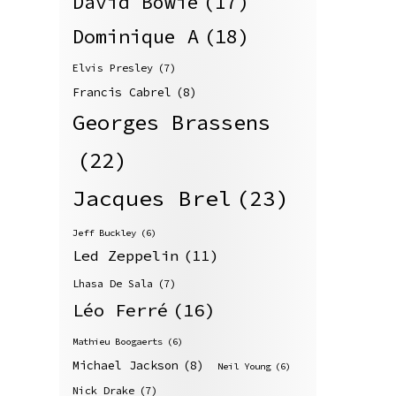
David Bowie
(17)
Dominique A
(18)
Elvis Presley
(7)
Francis Cabrel
(8)
Georges Brassens
(22)
Jacques Brel
(23)
Jeff Buckley
(6)
Led Zeppelin
(11)
Lhasa De Sala
(7)
Léo Ferré
(16)
Mathieu Boogaerts
(6)
Michael Jackson
(8)
Neil Young
(6)
Nick Drake
(7)