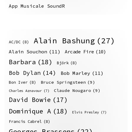
App Musicale SoundR
Alain Bashung
(27)
AC/DC
(8)
Alain Souchon
(11)
Arcade Fire
(10)
Barbara
(18)
Björk
(8)
Bob Dylan
(14)
Bob Marley
(11)
Bruce Springsteen
(9)
Bon Iver
(8)
Claude Nougaro
(9)
Charles Aznavour
(7)
David Bowie
(17)
Dominique A
(18)
Elvis Presley
(7)
Francis Cabrel
(8)
Georges Brassens
(22)