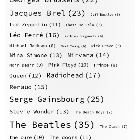
Jacques Brel
(23)
Jeff Buckley
(6)
Led Zeppelin
(11)
Lhasa De Sala
(7)
Léo Ferré
(16)
Mathieu Boogaerts
(6)
Michael Jackson
(8)
Nick Drake
(7)
Neil Young
(6)
Nirvana
(14)
Nina Simone
(13)
Pink Floyd
(10)
Noir Desir
(8)
Prince
(8)
Radiohead
(17)
Queen
(12)
Renaud
(15)
Serge Gainsbourg
(25)
Stevie Wonder
(13)
The Beach Boys
(7)
The Beatles
(35)
The Clash
(7)
The doors
(11)
the cure
(10)